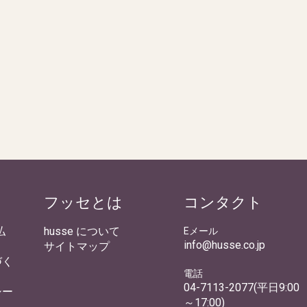
フッセとは
コンタクト
払
husse について
Eメール
info@husse.co.jp
サイトマップ
づく
電話
04-7113-2077(平日9:00
シー
～17:00)