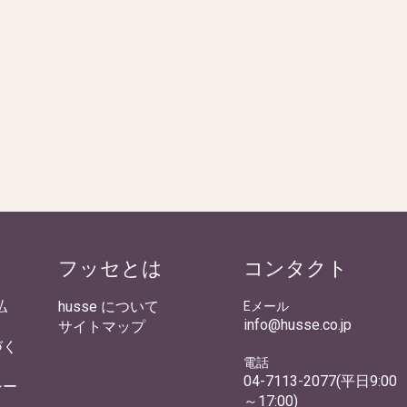
フッセとは
コンタクト
払
husse について
Eメール
info@husse.co.jp
サイトマップ
づく
電話
04-7113-2077(平日9:00
シー
～17:00)