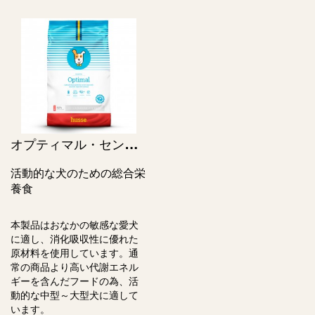
オ
プティマル・センシティブ / Optimal Sensitive
活動的な犬のための総合栄
養食
本製品はおなかの敏感な愛犬
に適し、消化吸収性に優れた
原材料を使用しています。通
常の商品より高い代謝エネル
ギーを含んだフードの為、活
動的な中型～大型犬に適して
います。