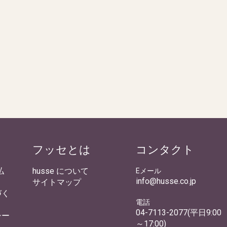
フッセとは
コンタクト
払
husse について
Eメール
info@husse.co.jp
サイトマップ
づく
電話
04-7113-2077(平日9:00
シー
～17:00)