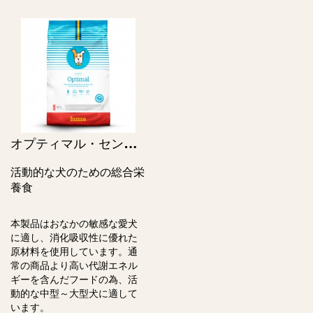
オ
プティマル・センシティブ / Optimal Sensitive
活動的な犬のための総合栄
養食
本製品はおなかの敏感な愛犬
に適し、消化吸収性に優れた
原材料を使用しています。通
常の商品より高い代謝エネル
ギーを含んだフードの為、活
動的な中型～大型犬に適して
います。