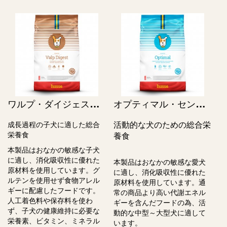
ワ
ルプ・ダイジェスト/Valp Digest
オ
プティマル・センシティブ / Optimal Sensitive
活動的な犬のための総合栄
成⾧過程の子犬に適した総合
栄養食
養食
本製品はおなかの敏感な子犬
に適し、消化吸収性に優れた
本製品はおなかの敏感な愛犬
原材料を使用しています。グ
に適し、消化吸収性に優れた
ルテンを使用せず食物アレル
原材料を使用しています。通
ギーに配慮したフードです。
常の商品より高い代謝エネル
人工着色料や保存料を使わ
ギーを含んだフードの為、活
ず、子犬の健康維持に必要な
動的な中型～大型犬に適して
栄養素、ビタミン、ミネラル
います。