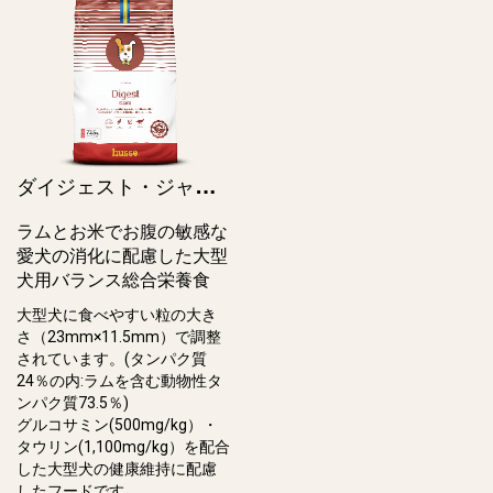
ダ
イジェスト・ジャイアント / Digest Giant
ラムとお米でお腹の敏感な
愛犬の消化に配慮した大型
犬用バランス総合栄養食
大型犬に食べやすい粒の大き
さ（23mm×11.5mm）で調整
されています。(タンパク質
24％の内:ラムを含む動物性タ
ンパク質73.5％)
グルコサミン(500mg/kg）・
タウリン(1,100mg/kg）を配合
した大型犬の健康維持に配慮
したフードです。