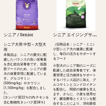
シ
ニア エイジングサポートスモール / Senior Ageing Support, small breeds（旧シニア・ミニ）
シニア / Senior
シニア犬用 中型～大型犬
（旧商品名：シニア・ミニ）
小型シニア⽝の健康に配慮
用
し、毎⽇の活⼒をサポートす
本製品は、シニアの愛犬に配
るフード
慮したバランスの良い栄養素
を含む総合栄養食です。低脂
小型⽝のシニア期のニーズに
肪フードのため、シニアの愛
配慮した総合栄養⾷です。体
犬の体重管理に配慮していま
重管理と活⼒維持をサポート
す。グルコサミン
するバランス設計に加え、グ
(500mg/kg）やタウリン
ルコサミンとコンドロイチン
(1,100mg/kg）を配合しまし
を配合し、関節の健康を⽀え
た。
ます。さらに、⼩⻨を使⽤せ
(タンパク質22％の内:チキンを
ず、醸造酵⺟とイヌリンを配
含む動物性タンパク質58％)
合することにより、消化吸収