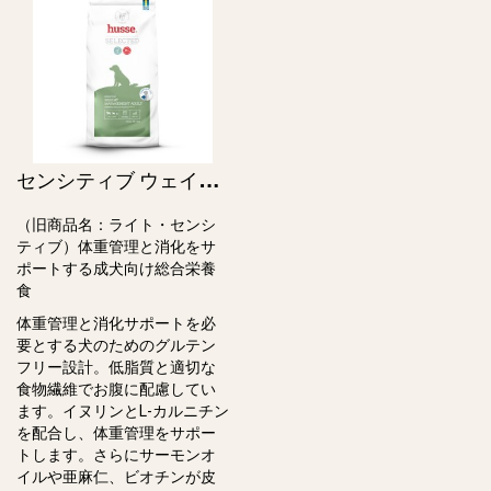
セ
ンシティブ ウェイトマネジメント アダルト / Sensitive Weight Management Adult（旧ライト・センシティブ）
（旧商品名：ライト・センシ
ティブ）体重管理と消化をサ
ポートする成犬向け総合栄養
⾷
体重管理と消化サポートを必
要とする犬のためのグルテン
フリー設計。低脂質と適切な
⾷物繊維でお腹に配慮してい
ます。イヌリンとL-カルニチン
を配合し、体重管理をサポー
トします。さらにサーモンオ
イルや亜⿇仁、ビオチンが⽪