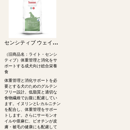
セ
ンシティブ ウェイトマネジメント アダルト / Sensitive Weight Management Adult（旧ライト・センシティブ）
（旧商品名：ライト・センシ
ティブ）体重管理と消化をサ
ポートする成犬向け総合栄養
⾷
体重管理と消化サポートを必
要とする犬のためのグルテン
フリー設計。低脂質と適切な
⾷物繊維でお腹に配慮してい
ます。イヌリンとL-カルニチン
を配合し、体重管理をサポー
トします。さらにサーモンオ
イルや亜⿇仁、ビオチンが⽪
膚・被⽑の健康にも配慮して