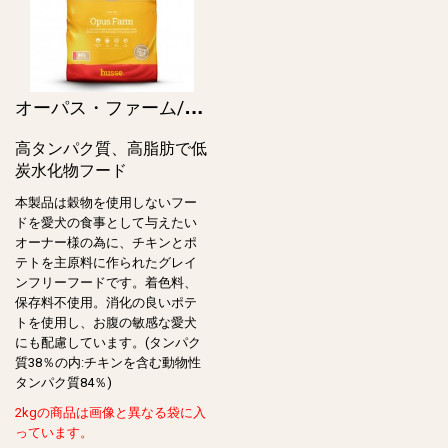
オ
ーパス・ファーム/Opus Farm (Grain free)
高タンパク質、高脂肪で低
炭水化物フード
本製品は穀物を使用しないフー
ドを愛犬の食事として与えたい
オーナー様の為に、チキンとポ
テトを主原料に作られたグレイ
ンフリーフードです。着色料、
保存料不使用。消化の良いポテ
トを使用し、お腹の敏感な愛犬
にも配慮しています。(タンパク
質38％の内:チキンを含む動物性
タンパク質84％)
2kgの商品は画像と異なる袋に入
っています。