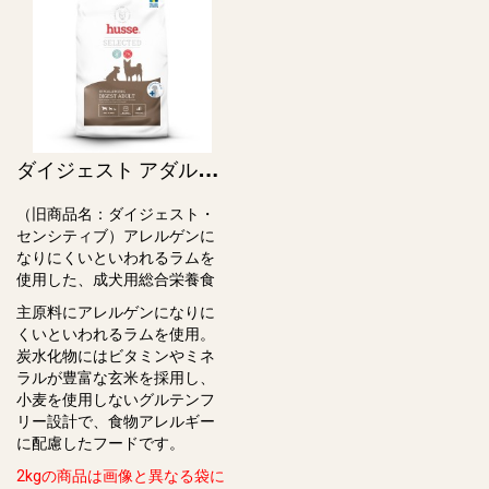
ダ
イジェスト アダルト / Hypoallergenic Digest Adult（旧ダイジェスト・センシティブ）
（旧商品名：ダイジェスト・
センシティブ）アレルゲンに
なりにくいといわれるラムを
使用した、成犬⽤総合栄養⾷
主原料にアレルゲンになりに
くいといわれるラムを使用。
炭⽔化物にはビタミンやミネ
ラルが豊富な⽞⽶を採⽤し、
⼩⻨を使⽤しないグルテンフ
リー設計で、⾷物アレルギー
に配慮したフードです。
2kgの商品は画像と異なる袋に