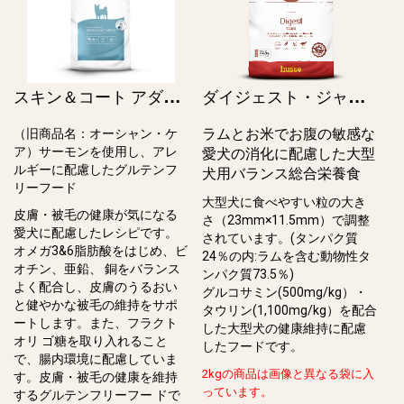
ス
キン＆コート アダルト / Hypoallergenic Skin & Coat Adult（旧オーシャン・ケア）
ダ
イジェスト・ジャイアント / Digest Giant
ラムとお米でお腹の敏感な
（旧商品名：オーシャン・ケ
ア）サーモンを使用し、アレ
愛犬の消化に配慮した大型
ルギーに配慮したグルテンフ
犬用バランス総合栄養食
リーフード
大型犬に食べやすい粒の大き
皮膚・被⽑の健康が気になる
さ（23mm×11.5mm）で調整
愛⽝に配慮したレシピです。
されています。(タンパク質
オメガ3&6脂肪酸をはじめ、ビ
24％の内:ラムを含む動物性タ
オチン、亜鉛、 銅をバランス
ンパク質73.5％)
よく配合し、⽪膚のうるおい
グルコサミン(500mg/kg）・
と健やかな被⽑の維持をサポ
タウリン(1,100mg/kg）を配合
ートします。また、フラクト
した大型犬の健康維持に配慮
オリ ゴ糖を取り⼊れること
したフードです。
で、腸内環境に配慮していま
2kgの商品は画像と異なる袋に入
す。⽪膚・被⽑の健康を維持
っています。
するグルテンフリーフー ドで