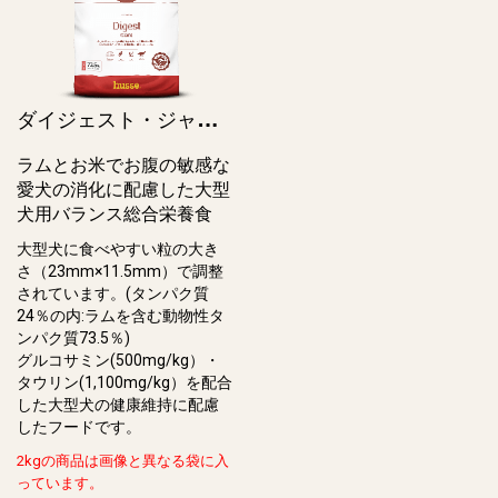
ダ
イジェスト・ジャイアント / Digest Giant
ラムとお米でお腹の敏感な
愛犬の消化に配慮した大型
犬用バランス総合栄養食
大型犬に食べやすい粒の大き
さ（23mm×11.5mm）で調整
されています。(タンパク質
24％の内:ラムを含む動物性タ
ンパク質73.5％)
グルコサミン(500mg/kg）・
タウリン(1,100mg/kg）を配合
した大型犬の健康維持に配慮
したフードです。
2kgの商品は画像と異なる袋に入
っています。