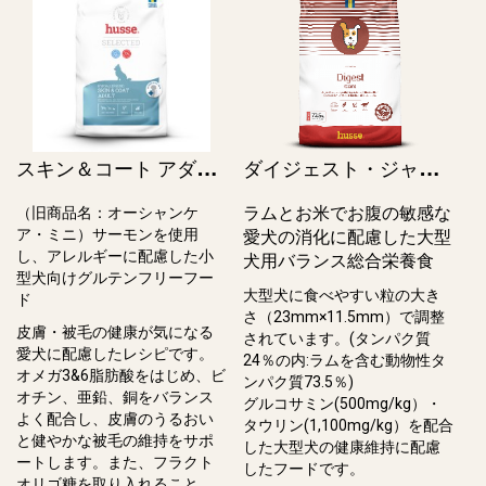
ス
キン＆コート アダルト スモール / Skin & Coat Adult, small breeds（旧オーシャンケア・ミニ）
ダ
イジェスト・ジャイアント / Digest Giant
ラムとお米でお腹の敏感な
（旧商品名：オーシャンケ
ア・ミニ）サーモンを使用
愛犬の消化に配慮した大型
し、アレルギーに配慮した⼩
犬用バランス総合栄養食
型⽝向けグルテンフリーフー
大型犬に食べやすい粒の大き
ド
さ（23mm×11.5mm）で調整
皮膚・被⽑の健康が気になる
されています。(タンパク質
愛⽝に配慮したレシピです。
24％の内:ラムを含む動物性タ
オメガ3&6脂肪酸をはじめ、ビ
ンパク質73.5％)
オチン、亜鉛、銅をバランス
グルコサミン(500mg/kg）・
よく配合し、⽪膚のうるおい
タウリン(1,100mg/kg）を配合
と健やかな被⽑の維持をサポ
した大型犬の健康維持に配慮
ートします。また、フラクト
したフードです。
オリゴ糖を取り⼊れること