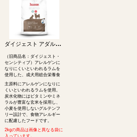
ダ
イジェスト アダルト / Hypoallergenic Digest Adult（旧ダイジェスト・センシティブ）
（旧商品名：ダイジェスト・
センシティブ）アレルゲンに
なりにくいといわれるラムを
使用した、成犬⽤総合栄養⾷
主原料にアレルゲンになりに
くいといわれるラムを使用。
炭⽔化物にはビタミンやミネ
ラルが豊富な⽞⽶を採⽤し、
⼩⻨を使⽤しないグルテンフ
リー設計で、⾷物アレルギー
に配慮したフードです。
2kgの商品は画像と異なる袋に
入っています。