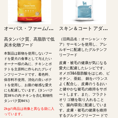
オ
ーパス・ファーム/Opus Farm (Grain free)
ス
キン＆コート アダルト / Hypoallergenic Skin & Coat Adult（旧オーシャン・ケア）
高タンパク質、高脂肪で低
（旧商品名：オーシャン・ケ
ア）サーモンを使用し、アレ
炭水化物フード
ルギーに配慮したグルテンフ
本製品は穀物を使用しないフー
リーフード
ドを愛犬の食事として与えたい
皮膚・被⽑の健康が気になる
オーナー様の為に、チキンとポ
愛⽝に配慮したレシピです。
テトを主原料に作られたグレイ
オメガ3&6脂肪酸をはじめ、ビ
ンフリーフードです。着色料、
オチン、亜鉛、 銅をバランス
保存料不使用。消化の良いポテ
よく配合し、⽪膚のうるおい
トを使用し、お腹の敏感な愛犬
と健やかな被⽑の維持をサポ
にも配慮しています。(タンパク
ートします。また、フラクト
質38％の内:チキンを含む動物性
オリ ゴ糖を取り⼊れること
タンパク質84％)
で、腸内環境に配慮していま
2kgの商品は画像と異なる袋に入
す。⽪膚・被⽑の健康を維持
っています。
するグルテンフリーフー ドで