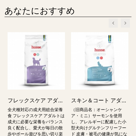
あなたにおすすめ
フ
レックスケア アダルト / Hypoallergenic Flexcare Adult（新商品）
ス
キン＆コート アダルト スモール / Skin & Coat Adult, small breeds（旧オーシャンケア・ミニ）
全犬種対応の成犬用総合栄養
（旧商品名：オーシャンケ
食 フレックスケア アダルトは
ア・ミニ）サーモンを使用
成犬に必要な栄養をバランス
し、アレルギーに配慮した⼩
良く配合し、愛犬が毎日の散
型⽝向けグルテンフリーフー
歩やボール遊びを思い切り楽
ド 皮膚・被⽑の健康が気にな