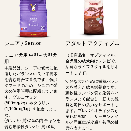
ア
ダルト アクティブライフ / Adult Active Life（旧オプティマル）
シニア / Senior
シニア犬用 中型～大型犬
（旧商品名：オプティマル）
全犬種の成⽝向けレシピで、
用
活発なライフスタイルをサポ
本製品は、シニアの愛犬に配
ートします。
慮したバランスの良い栄養素
を含む総合栄養食です。低脂
活発な犬のために栄養バラン
肪フードのため、シニアの愛
スを整えた総合栄養⾷です。
犬の体重管理に配慮していま
動物性タンパク質と脂質をバ
す。グルコサミン
ランスよく配合し、筋⾁の維
(500mg/kg）やタウリン
持と毎⽇の活⼒をサポートし
(1,100mg/kg）を配合しまし
ます。プレバイオティクスが
た。
消化に配慮し、サーモンオイ
(タンパク質22％の内:チキンを
ルと亜⿇仁が⽪膚と被⽑の健
含む動物性タンパク質58％)
康を⽀えます。