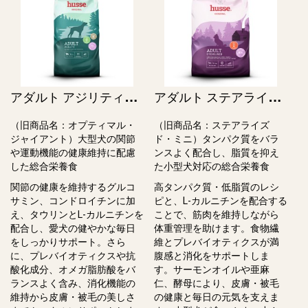
ア
ダルト アジリティラージ / Adult Agility Large（旧オプティマル・ジャイアント）
ア
ダルト ステアライズドスモール / Adult Sterilised, small breeds（旧ステアライズド・ミニ）
（旧商品名：オプティマル・
（旧商品名：ステアライズ
ジャイアント）大型⽝の関節
ド・ミニ）タンパク質をバラ
や運動機能の健康維持に配慮
ンスよく配合し、脂質を抑え
した総合栄養⾷
た小型⽝対応の総合栄養⾷
関節の健康を維持するグルコ
高タンパク質・低脂質のレシ
サミン、コンドロイチンに加
ピと、L-カルニチンを配合する
え、タウリンとL-カルニチンを
ことで、筋⾁を維持しながら
配合し、愛犬の健やかな毎⽇
体重管理を助けます。⾷物繊
をしっかりサポート。さら
維とプレバイオティクスが満
に、プレバイオティクスや抗
腹感と消化をサポートしま
酸化成分、オメガ脂肪酸をバ
す。サーモンオイルや亜⿇
ランスよく含み、消化機能の
仁、酵⺟により、⽪膚・被⽑
維持から⽪膚・被⽑の美しさ
の健康と毎⽇の元気を⽀えま