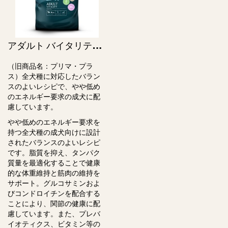
ア
ダルト バイタリティ / Adult Vitality（旧プリマ・プラス）
（旧商品名：プリマ・プラ
ス）全犬種に対応したバラン
スのよいレシピで、やや低め
のエネルギー要求の成⽝に配
慮しています。
やや低めのエネルギー要求を
持つ全犬種の成⽝向けに設計
されたバランスのよいレシピ
です。脂質を抑え、タンパク
質量を最適化することで健康
的な体重維持と筋⾁の維持を
サポート。グルコサミンおよ
びコンドロイチンを配合する
ことにより、関節の健康に配
慮しています。また、プレバ
イオティクス、ビタミン等の