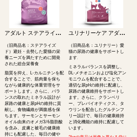
ア
ダルト ステアライズド（猫） / Cat Adult Sterilised（旧ステアライズド）
ユ
リナリーケア アダルト / Sensitive Urinary Care Adult（旧ユリナリー）
（旧商品名：ステアライズ
（旧商品名：ユリナリー）愛
ド）避妊・去勢した愛猫の栄
猫の尿路の健康をサポートし
養ニーズを満たすために開発
ます.
された総合栄養食
ミネラルバランスを調整し、
脂質を抑え、L-カルニチンを配
DL-メチオニンおよび塩化アン
合することで、筋肉量を保ち
モニウムを配合することで、
ながら健康的な体重管理をサ
適切な尿pHの維持に配慮し、
ポートします。さらに、バラ
尿路の健康維持をサポートし
ンスの取れたミネラル設計が
ます。さらに、クランベリ
尿路の健康と尿pHの維持に貢
ー、プレバイオティクス、タ
献し、⾷物繊維が満腹感を保
ウリンを配合したグルテンフ
ちます。サーモンとサーモン
リー設計で、毎日の健康維持
オイル由来のオメガ3/6脂肪酸
と消化機能の維持に配慮して
を含み、⽪膚と被⽑の健康維
います。
持にも配慮した、毎⽇の健や