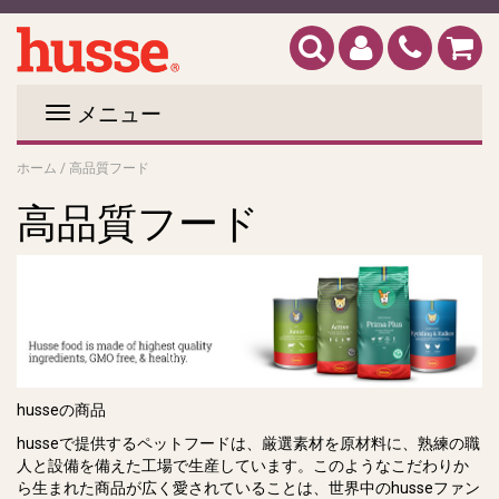
メニュー
高品質フード
ホーム
/
高品質フード
husse
の商品
husse
で提供するペットフードは、厳選素材を原材料に、熟練の職
人と設備を備えた工場で生産しています。このようなこだわりか
ら生まれた商品が広く愛されていることは、世界中の
husse
ファン