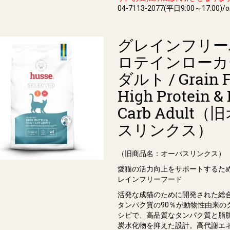
04-7113-2077(平日9:00～17:00)/or
グレインフリー
ロテインローカ
ダルト / Grain F
High Protein &
Carb Adult
スリンクス）
（旧商品名：オーパスリンクス）
愛猫の活力向上をサポートするた
レインフリーフード
活発な成猫のために開発された総
タンパク質の90％が動物性由来の
シピで、⾼品質なタンパク質と脂
炭⽔化物を抑えた設計。⾼代謝エ