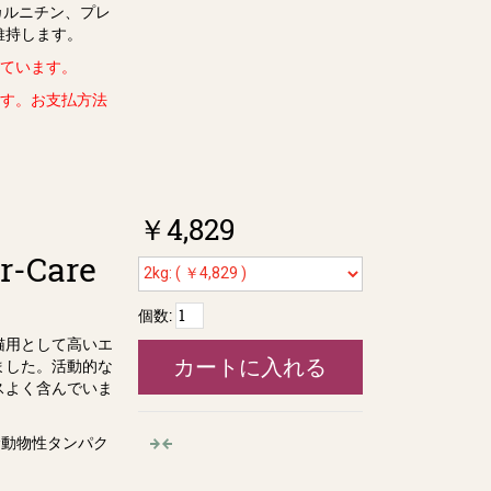
カルニチン、プレ
維持します。
っています。
ます。お支払方法
￥4,829
er-Care
個数:
猫用として高いエ
カートに入れる
ました。活動的な
スよく含んでいま
む動物性タンパク