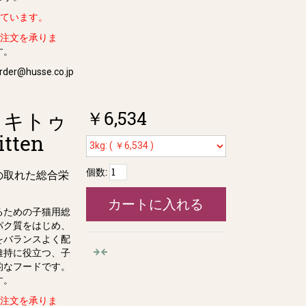
っています。
ル注文を承りま
す。
der@husse.co.jp
￥6,534
 キトゥ
itten
個数:
の取れた総合栄
カートに入れる
るための子猫用総
パク質をはじめ、
をバランスよく配
維持に役立つ、子
的なフードです。
す。
ル注文を承りま