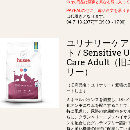
2kgの商品は画像と異なる袋に入っ
PAYPALの他に、電話注文を承り
は代引きとなります。
04-7113-2077(平日9:00～17:00)
ユリナリーケア
ト / Sensitive U
Care Adult
リー）
（旧商品名：ユリナリー）愛猫の
ートします.
ミネラルバランスを調整し、DL-
化アンモニウムを配合することで、
持に配慮し、尿路の健康維持をサ
らに、クランベリー、プレバイオ
ンを配合したグルテンフリー設計
持と消化機能の維持に配慮してい