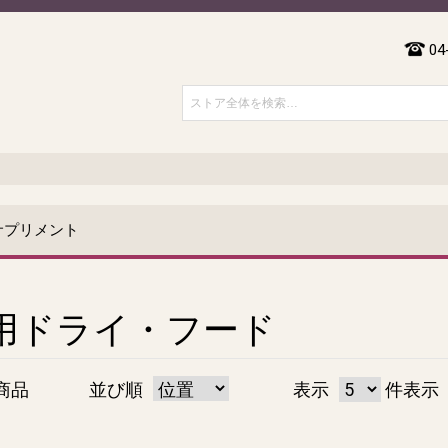
04
サプリメント
用ドライ・フード
商品
並び順
表示
件表示