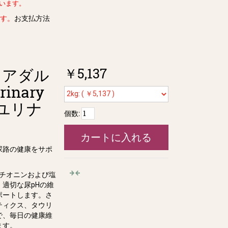
ています。
ます。
お支払方法
￥5,137
 アダル
rinary
（旧ユリナ
個数:
カートに入れる
尿路の健康をサポ
メチオニンおよび塩
適切な尿pHの維
ポートします。さ
ティクス、タウリ
で、毎日の健康維
ます。