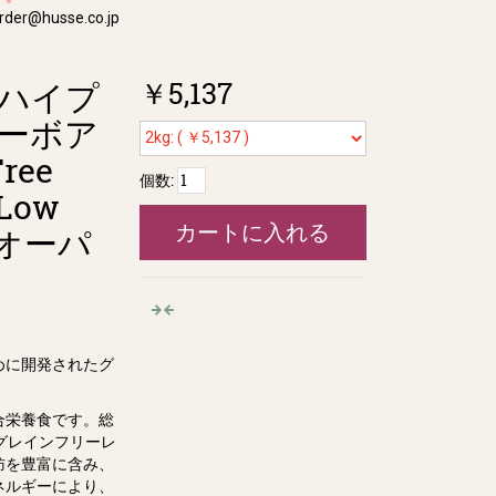
der@husse.co.jp
￥5,137
ハイプ
ーボア
ree
個数:
 Low
カートに入れる
（旧オーパ
めに開発されたグ
合栄養食です。総
グレインフリーレ
肪を豊富に含み、
ネルギーにより、