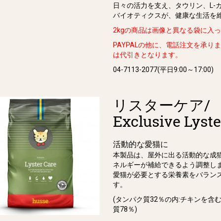
⽇々の活⼒を⽀え、タウリン、L-
バイオティクスが、健康な⽣活を
2kgの商品は画像と異なる袋に入
PAYPALの他に、電話注文を承り
は代引きとなります。
04-7113-2077(平日9:00～17:00)
リスターケア/
Exclusive Lyst
活動的な愛猫に
本製品は、屋外に出る活動的な成
ネルギーが補給できるよう調整し
愛猫が必要とする栄養素をバラン
す。
(タンパク質32％の内:チキンを含
質78％)