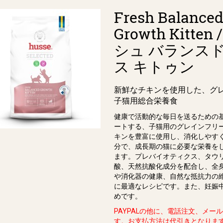
Fresh Balance
Growth Kitten
シュ バランス
ス キトゥン
新鮮なチキンを使用した、グ
子猫用総合栄養食
健康で活動的な毎日を送るための
ートする、子猫用のグレインフリ
キンを豊富に使用し、消化しやす
分で、成長期の猫に必要な栄養を
ます。プレバイオティクス、タウ
酸、天然抗酸化成分を配合し、全
や消化器の健康、自然な抵抗力の
に最適なレシピです。また、妊娠
めです。
PAYPALの他に、電話注文、メー
す。お支払方法は代引きとなりま