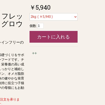
￥5,940
d
 / フレッ
ドグロウ
個数:
カートに入れる
レインフリーの
基礎づくりをサポ
ーフードです。チ
く栄養価の高い成
しっかりと補給し
リン、オメガ脂肪
身の健やかな発育
維持に役立つ子猫
中の母猫にもお勧
ル注文を承りま
す。