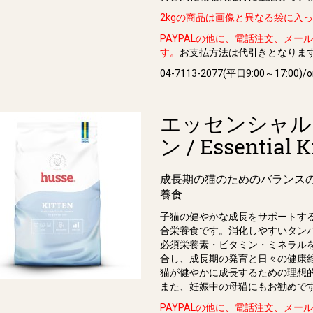
2kgの商品は画像と異なる袋に入
PAYPALの他に、電話注文、メー
す。
お支払方法は代引きとなりま
04-7113-2077(平日9:00～17:00)/or
エッセンシャル
ン / Essential K
成長期の猫のためのバランス
養食
子猫の健やかな成長をサポートす
合栄養食です。消化しやすいタン
必須栄養素・ビタミン・ミネラル
合し、成長期の発育と日々の健康
猫が健やかに成長するための理想
また、妊娠中の母猫にもお勧めで
PAYPALの他に、電話注文、メー