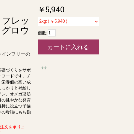
￥5,940
d
 / フレッ
ドグロウ
個数:
カートに入れる
レインフリーの
基礎づくりをサポ
ーフードです。チ
く栄養価の高い成
しっかりと補給し
リン、オメガ脂肪
身の健やかな発育
維持に役立つ子猫
中の母猫にもお勧
ル注文を承りま
す。