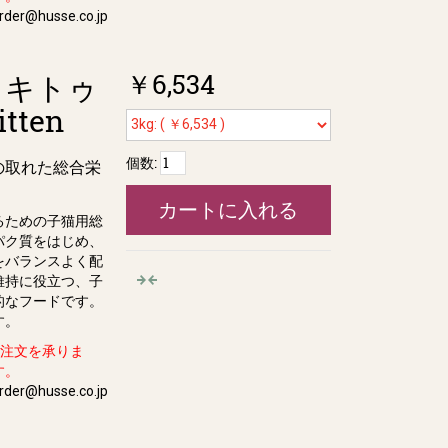
der@husse.co.jp
￥6,534
 キトゥ
itten
個数:
の取れた総合栄
カートに入れる
るための子猫用総
パク質をはじめ、
をバランスよく配
維持に役立つ、子
的なフードです。
す。
ル注文を承りま
す。
der@husse.co.jp