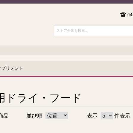
04
サプリメント
用ドライ・フード
商品
並び順
表示
件表示