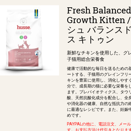
Fresh Balance
Growth Kitten
シュ バランス
ス キトゥン
新鮮なチキンを使用した、グ
子猫用総合栄養食
健康で活動的な毎日を送るための
ートする、子猫用のグレインフリ
キンを豊富に使用し、消化しやす
分で、成長期の猫に必要な栄養を
ます。プレバイオティクス、タウ
酸、天然抗酸化成分を配合し、全
や消化器の健康、自然な抵抗力の
に最適なレシピです。また、妊娠
めです。
PAYPALの他に、電話注文、メー
す。お支払方法は代引きとなりま