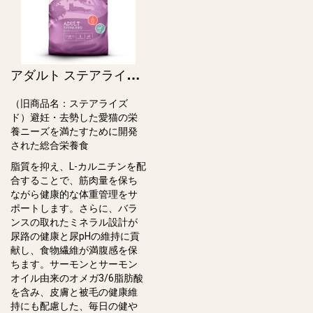
ア
ダルト ステアライズド（猫） / Cat Adult Sterilised（旧ステアライズド）
（旧商品名：ステアライズ
ド）避妊・去勢した愛猫の栄
養ニーズを満たすために開発
された総合栄養食
脂質を抑え、L-カルニチンを配
合することで、筋肉量を保ち
ながら健康的な体重管理をサ
ポートします。さらに、バラ
ンスの取れたミネラル設計が
尿路の健康と尿pHの維持に貢
献し、⾷物繊維が満腹感を保
ちます。サーモンとサーモン
オイル由来のオメガ3/6脂肪酸
を含み、⽪膚と被⽑の健康維
持にも配慮した、毎⽇の健や