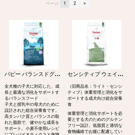
ページ:
1
2
パ
ピー バランスドグロウス / Puppy Balanced Growth（旧ワルプ・プラス）
セ
ンシティブ ウェイトマネジメント アダルト / Sensitive Weight Management Adult（旧ライト・センシティブ）
全犬種の子犬に対応した、成
（旧商品名：ライト・センシ
長と最適な消化をサポートす
ティブ）体重管理と消化をサ
るバランスフード
ポートする成犬向け総合栄養
子⽝と授乳中の⺟⽝のために
⾷
設計された総合栄養⾷です。
体重管理と消化サポートを必
⾼タンパク質とバランスの取
要とする犬のためのグルテン
れた脂肪で、健やかな成⻑を
フリー設計。低脂質と適切な
サポート。⼩⻨不使⽤レシピ
⾷物繊維でお腹に配慮してい
にプレバイオティクスと⾷物