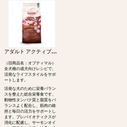
ア
ダルト アクティブライフ / Adult Active Life（旧オプティマル）
（旧商品名：オプティマル）
全犬種の成⽝向けレシピで、
活発なライフスタイルをサポ
ートします。
活発な犬のために栄養バラン
スを整えた総合栄養⾷です。
動物性タンパク質と脂質をバ
ランスよく配合し、筋⾁の維
持と毎⽇の活⼒をサポートし
ます。プレバイオティクスが
消化に配慮し、サーモンオイ