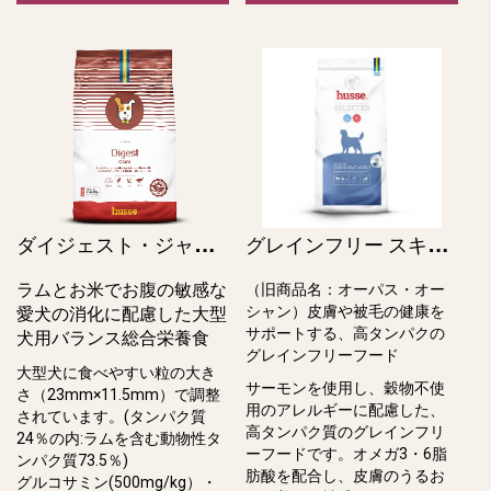
ダ
イジェスト・ジャイアント / Digest Giant
グ
レインフリー スキン＆コート アダルト / Grain Free Skin & Coat Adult（旧オーパス・オーシャン）
ラムとお米でお腹の敏感な
（旧商品名：オーパス・オー
シャン）皮膚や被⽑の健康を
愛犬の消化に配慮した大型
サポートする、⾼タンパクの
犬用バランス総合栄養食
グレインフリーフード
大型犬に食べやすい粒の大き
サーモンを使用し、穀物不使
さ（23mm×11.5mm）で調整
⽤のアレルギーに配慮した、
されています。(タンパク質
⾼タンパク質のグレインフリ
24％の内:ラムを含む動物性タ
ーフードです。オメガ3・6脂
ンパク質73.5％)
肪酸を配合し、⽪膚のうるお
グルコサミン(500mg/kg）・