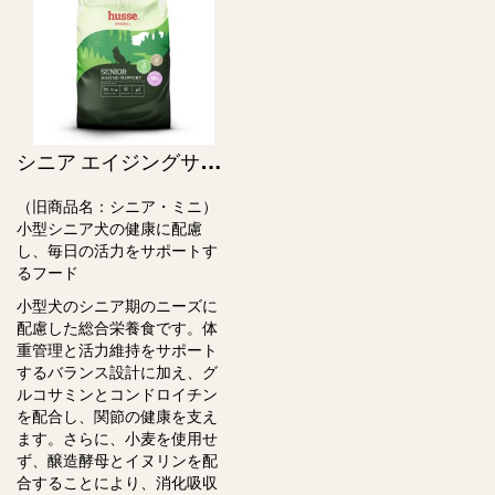
シ
ニア エイジングサポートスモール / Senior Ageing Support, small breeds（旧シニア・ミニ）
（旧商品名：シニア・ミニ）
小型シニア⽝の健康に配慮
し、毎⽇の活⼒をサポートす
るフード
小型⽝のシニア期のニーズに
配慮した総合栄養⾷です。体
重管理と活⼒維持をサポート
するバランス設計に加え、グ
ルコサミンとコンドロイチン
を配合し、関節の健康を⽀え
ます。さらに、⼩⻨を使⽤せ
ず、醸造酵⺟とイヌリンを配
合することにより、消化吸収