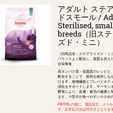
アダルト ステ
ドスモール / Adu
Sterilised, smal
breeds（旧ス
ズド・ミニ）
（旧商品名：ステアライズド・ミ
バランスよく配合し、脂質を抑え
合栄養⾷
高タンパク質・低脂質のレシピと、
配合することで、筋⾁を維持しな
けます。⾷物繊維とプレバイオテ
消化をサポートします。サーモン
酵⺟により、⽪膚・被⽑の健康と
ます。⼩型⽝が⾷べやすい⼩さめ
PAYPALの他に、電話注文、メー
す。お支払方法は代引きとなりま