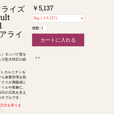
￥5,137
アライズ
lt
l
個数:
テアライ
カートに入れる
ニ）タンパク質を
た小型⽝対応の総
L-カルニチンを
がら体重管理を助
ィクスが満腹感と
オイルや亜⿇仁、
毎⽇の元気を⽀え
のキブルです。
ル注文を承りま
す。