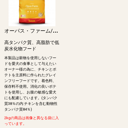
オ
ーパス・ファーム/Opus Farm (Grain free)
高タンパク質、高脂肪で低
炭水化物フード
本製品は穀物を使用しないフー
ドを愛犬の食事として与えたい
オーナー様の為に、チキンとポ
テトを主原料に作られたグレイ
ンフリーフードです。着色料、
保存料不使用。消化の良いポテ
トを使用し、お腹の敏感な愛犬
にも配慮しています。(タンパク
質38％の内:チキンを含む動物性
タンパク質84％)
2kgの商品は画像と異なる袋に入
っています。