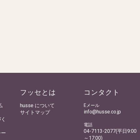
フッセとは
コンタクト
払
husse について
Eメール
info@husse.co.jp
サイトマップ
づく
電話
04-7113-2077(平日9:00
シー
～17:00)