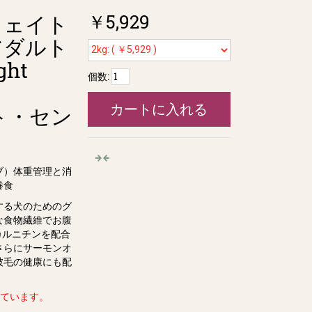
￥5,929
ウェイト
アダルト
ght
個数:
カートに入れる
イト・セン
ブ）体重管理と消
養⾷
する犬のためのグ
な⾷物繊維でお腹
カルニチンを配合
さらにサーモンオ
被⽑の健康にも配
っています。