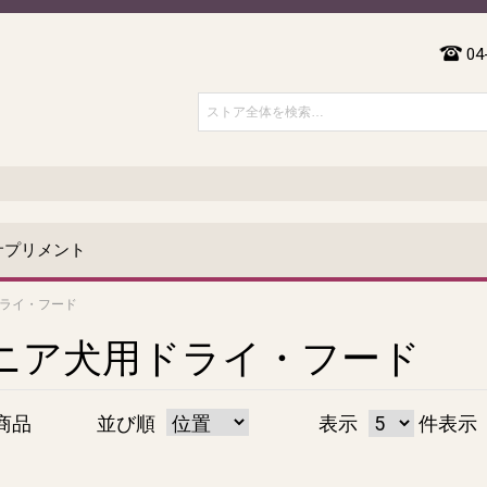
04
サプリメント
ライ・フード
ニア犬用ドライ・フード
商品
並び順
表示
件表示