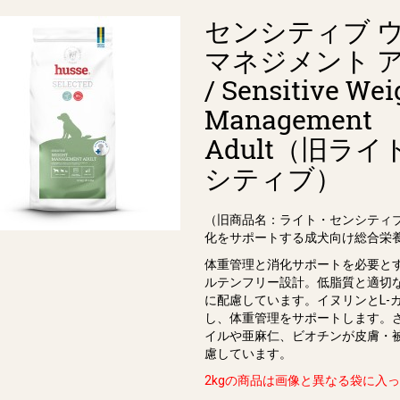
センシティブ 
マネジメント 
/ Sensitive Wei
Management
Adult（旧ラ
シティブ）
（旧商品名：ライト・センシティ
化をサポートする成犬向け総合栄
体重管理と消化サポートを必要と
ルテンフリー設計。低脂質と適切
に配慮しています。イヌリンとL-
し、体重管理をサポートします。
イルや亜⿇仁、ビオチンが⽪膚・
慮しています。
2kgの商品は画像と異なる袋に入