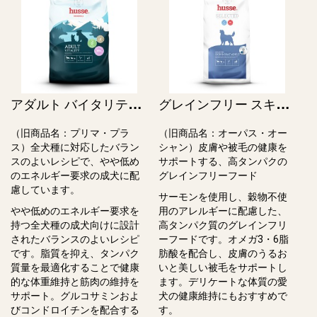
ア
ダルト バイタリティ / Adult Vitality（旧プリマ・プラス）
グ
レインフリー スキン＆コート アダルト / Grain Free Skin & Coat Adult（旧オーパス・オーシャン）
（旧商品名：プリマ・プラ
（旧商品名：オーパス・オー
ス）全犬種に対応したバラン
シャン）皮膚や被⽑の健康を
スのよいレシピで、やや低め
サポートする、⾼タンパクの
のエネルギー要求の成⽝に配
グレインフリーフード
慮しています。
サーモンを使用し、穀物不使
やや低めのエネルギー要求を
⽤のアレルギーに配慮した、
持つ全犬種の成⽝向けに設計
⾼タンパク質のグレインフリ
されたバランスのよいレシピ
ーフードです。オメガ3・6脂
です。脂質を抑え、タンパク
肪酸を配合し、⽪膚のうるお
質量を最適化することで健康
いと美しい被⽑をサポートし
的な体重維持と筋⾁の維持を
ます。デリケートな体質の愛
サポート。グルコサミンおよ
⽝の健康維持にもおすすめで
びコンドロイチンを配合する
す。