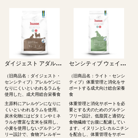
ダ
イジェスト アダルト / Hypoallergenic Digest Adult（旧ダイジェスト・センシティブ）
セ
ンシティブ ウェイトマネジメント アダルト / Sensitive Weight Management Adult（旧ライト・センシティブ）
（旧商品名：ダイジェスト・
（旧商品名：ライト・センシ
センシティブ）アレルゲンに
ティブ）体重管理と消化をサ
なりにくいといわれるラムを
ポートする成犬向け総合栄養
使用した、成犬⽤総合栄養⾷
⾷
主原料にアレルゲンになりに
体重管理と消化サポートを必
くいといわれるラムを使用。
要とする犬のためのグルテン
炭⽔化物にはビタミンやミネ
フリー設計。低脂質と適切な
ラルが豊富な⽞⽶を採⽤し、
⾷物繊維でお腹に配慮してい
⼩⻨を使⽤しないグルテンフ
ます。イヌリンとL-カルニチン
リー設計で、⾷物アレルギー
を配合し、体重管理をサポー