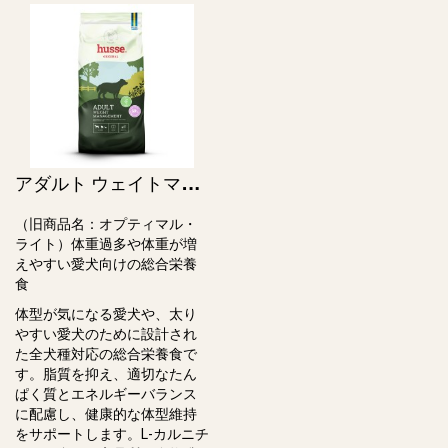
ア
ダルト ウェイトマネジメント / Adult Weight Management（旧オプティマル・ライト）
（旧商品名：オプティマル・
ライト）体重過多や体重が増
えやすい愛犬向けの総合栄養
⾷
体型が気になる愛犬や、太り
やすい愛⽝のために設計され
た全⽝種対応の総合栄養⾷で
す。脂質を抑え、適切なたん
ぱく質とエネルギーバランス
に配慮し、健康的な体型維持
をサポートします。L-カルニチ